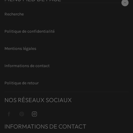
TOUTES
DERNIÈRES
NOUVELLES,
Recherche
OFFRES
ET
STYLES
Politique de confidentialité
Mentions légales
Informations de contact
Politique de retour
NOS RÉSEAUX SOCIAUX
Facebook
Pinterest
Instagram
INFORMATIONS DE CONTACT