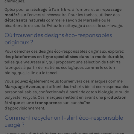
chimiques.
Optez pour un
séchage à l'air libre
, à l'ombre, et un
repassage
modéré
sur l'envers si nécessaire. Pour les taches, utilisez des
détachants naturels
comme le savon de Marseille ou le
bicarbonate de soude. Évitez le nettoyage à sec et le sur-lavage.
Où trouver des designs éco-responsables
originaux ?
Pour dénicher des designs éco-responsables originaux, explorez
des
plateformes en ligne spécialisées dans la mode durable
,
telles que WeDressFair, qui proposent une sélection de t-shirts
fabriqués à partir de matières écologiques comme le coton
biologique, le lin ou le tencel.
Vous pouvez également vous tourner vers des marques comme
Marquage Avenue
, qui offrent des t-shirts bio et éco-responsables
personnalisables, confectionnés à partir de coton biologique ou de
polyester recyclé. Ces marques mettent en avant une
production
éthique et une transparence
sur leur chaîne
d'approvisionnement.
Comment recycler un t-shirt éco-responsable
usagé ?
Le recyclage d'un t-shirt éco-responsable usagé est complexe en