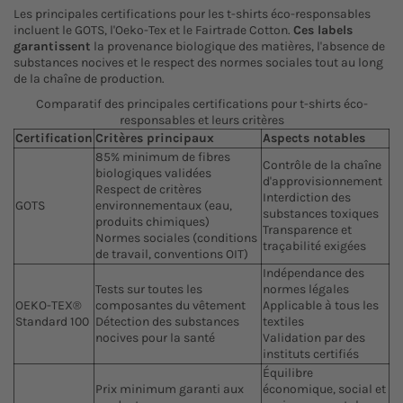
Les principales certifications pour les t-shirts éco-responsables
incluent le GOTS, l'Oeko-Tex et le Fairtrade Cotton.
Ces labels
garantissent
la provenance biologique des matières, l'absence de
substances nocives et le respect des normes sociales tout au long
de la chaîne de production.
Comparatif des principales certifications pour t-shirts éco-
responsables et leurs critères
Certification
Critères principaux
Aspects notables
85% minimum de fibres
Contrôle de la chaîne
biologiques validées
d'approvisionnement
Respect de critères
Interdiction des
GOTS
environnementaux (eau,
substances toxiques
produits chimiques)
Transparence et
Normes sociales (conditions
traçabilité exigées
de travail, conventions OIT)
Indépendance des
Tests sur toutes les
normes légales
OEKO-TEX®
composantes du vêtement
Applicable à tous les
Standard 100
Détection des substances
textiles
nocives pour la santé
Validation par des
instituts certifiés
Équilibre
Prix minimum garanti aux
économique, social et