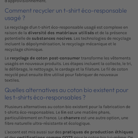
d'approvisionnement.
Comment recycler un t-shirt éco-responsable
usagé ?
Le recyclage d'un t-shirt éco-responsable usagé est complexe en
raison de la
diversité des matériaux utilisés
et de la présence
potentielle de
substances nocives
. Les technologies de recyclage
incluent la dépolymérisation, le recyclage mécanique et le
recyclage chimique.
Le
recyclage de coton post-consumer
transforme les vêtements
usagés en nouveaux produits. Les étapes incluent la collecte, le tri,
le défibrage, le nettoyage, le cardage et la filature. Le fil de coton
recyclé peut ensuite être utilisé pour fabriquer de nouveaux
textiles.
Quelles alternatives au coton bio existent pour
les t-shirts éco-responsables ?
Plusieurs alternatives au coton bio existent pour la fabrication de
t-shirts éco-responsables. Le
lin
est une matière phare,
particulièrement en France. Le
chanvre
est une autre option, une
fibre naturelle ultra-résistante et écologique.
L'accent est mis aussi sur des
pratiques de production éthiques
et des
certifications comme GOTS
pour le coton bio lui-même. On