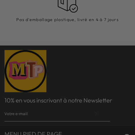
Pas d'emballage plastique, livré en 4 à 7 jours
10% en vous inscrivant à notre Newsletter
INSCRIVEZ-
VOUS
POUR
RECEVOIR
LES
MENU PIED DE PAGE