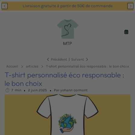
Passer
Livraison gratuite à partir de 50€ de commande
au
contenu
Navigation
Panie
Précédent
|
Suivant
Accueil
articles
T-shirt personnalisé éco responsable : le bon choix
T-shirt personnalisé éco responsable :
le bon choix
7
min
2 juin 2025
Par yohann cormont