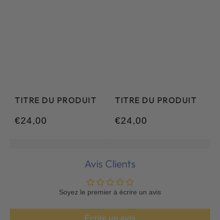
TITRE DU PRODUIT
TITRE DU PRODUIT
€24,00
€24,00
/
/
Prix
Prix
PRIX
PRIX
normal
normal
UNITAIRE
UNITAIRE
Avis Clients
Soyez le premier à écrire un avis
Écrire un avis