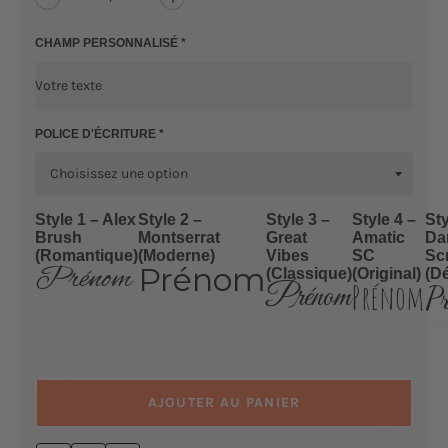
Réduire
Augmenter
la
la
quantité
quantité
CHAMP PERSONNALISÉ *
de
de
T-
T-
shirt
shirt
Unisexe
Unisexe
Classique
Classique
POLICE D'ÉCRITURE *
Équipe
Équipe
EVG
EVG
Team
Team
Bro
Bro
Style 1 – Alex
Style 2 –
Style 3 –
Style 4 –
Sty
Brush
Montserrat
Great
Amatic
Da
(Romantique)
(Moderne)
Vibes
SC
Scr
Prénom
Prénom
(Classique)
(Original)
(D
Prénom
Prénom
P
AJOUTER AU PANIER