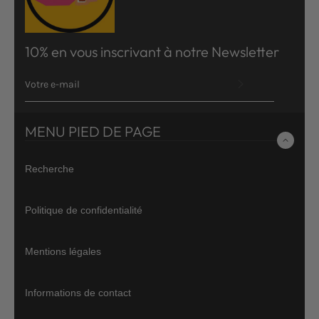
10% en vous inscrivant à notre Newsletter
INSCRIVEZ-
VOUS
POUR
RECEVOIR
LES
MENU PIED DE PAGE
TOUTES
DERNIÈRES
NOUVELLES,
Recherche
OFFRES
ET
STYLES
Politique de confidentialité
Mentions légales
Informations de contact