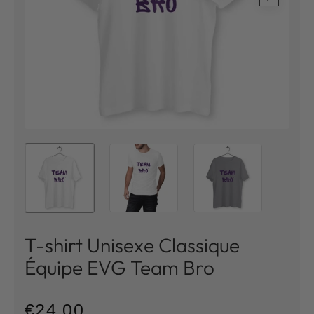
de
la
galerie
T-shirt Unisexe Classique
Équipe EVG Team Bro
€24,00