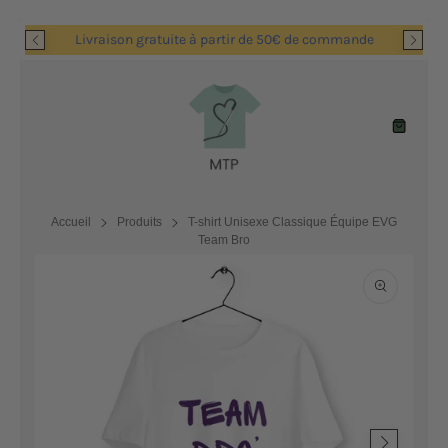
Passer
Livraison gratuite à partir de 50€ de commande
au
contenu
Navigation
Panier
Accueil
Produits
T-shirt Unisexe Classique Équipe EVG
Team Bro
Ouvrir
les
supports
multimédia
en
vedette
dans
la
vue