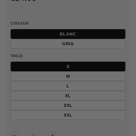
/
Prix
PRIX
normal
UNITAIRE
COULEUR
BLANC
GRIS
TAILLE
S
M
L
XL
2XL
3XL